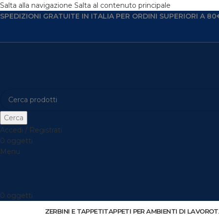
Salta alla navigazione
Salta al contenuto principale
SPEDIZIONI GRATUITE IN ITALIA PER ORDINI SUPERIORI A 80
Cerca
Accedi / Registrati
0
oggetti
Menu
0
oggetti
ZERBINI E TAPPETI
TAPPETI PER AMBIENTI DI LAVORO
T