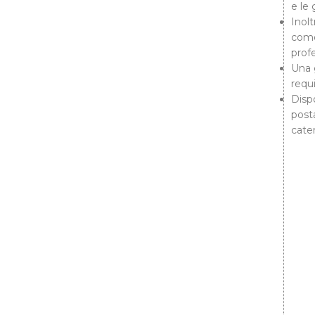
e le 
Inol
como
profe
Una 
requi
Disp
post
cate