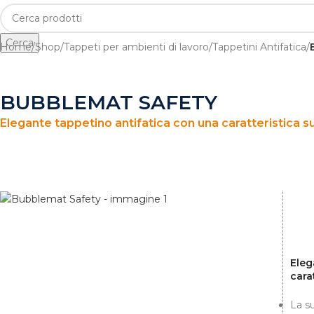
Cerca
Home
/
Shop
/
Tappeti per ambienti di lavoro
/
Tappetini Antifatica
/
BUBBLEMAT SAFETY
Elegante tappetino antifatica con una caratteristica su
Eleg
cara
La su