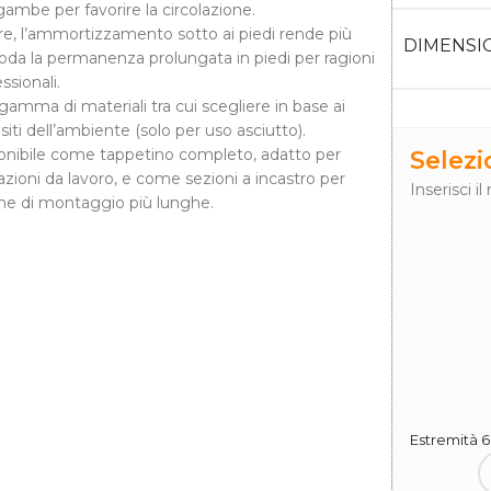
gambe per favorire la circolazione.
tre, l’ammortizzamento sotto ai piedi rende più
DIMENSI
da la permanenza prolungata in piedi per ragioni
ssionali.
gamma di materiali tra cui scegliere in base ai
siti dell’ambiente (solo per uso asciutto).
onibile come tappetino completo, adatto per
Selez
azioni da lavoro, e come sezioni a incastro per
Inserisci i
ne di montaggio più lunghe.
Estremità 