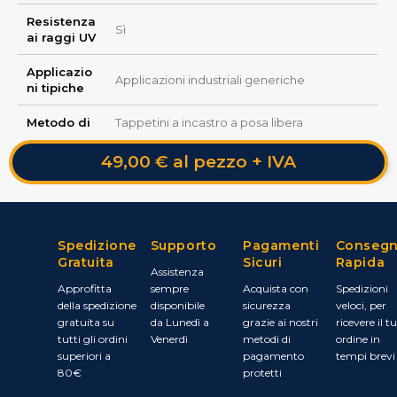
Resistenza
Sì
ai raggi UV
Applicazio
Applicazioni industriali generiche
ni tipiche
Metodo di
Tappetini a incastro a posa libera
49,00 € al pezzo + IVA
Spedizione
Supporto
Pagamenti
Conseg
Gratuita
Sicuri
Rapida
Assistenza
Approfitta
sempre
Acquista con
Spedizioni
della spedizione
disponibile
sicurezza
veloci, per
gratuita su
da Lunedì a
grazie ai nostri
ricevere il t
tutti gli ordini
Venerdì
metodi di
ordine in
superiori a
pagamento
tempi brevi
80€
protetti