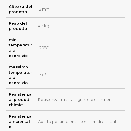
Altezza del
12 mm
prodotto
Peso del
4.2 kg
prodotto
min.
temperatur
-20°C
a di
esercizio
massimo
temperatur
+50°C
a di
esercizio
Resistenza
ai prodotti
Resistenza limitata a grasso e oli minerali
chimici
Resistenza
ambiental
Adatto per ambienti interni umidi e asciutti
e