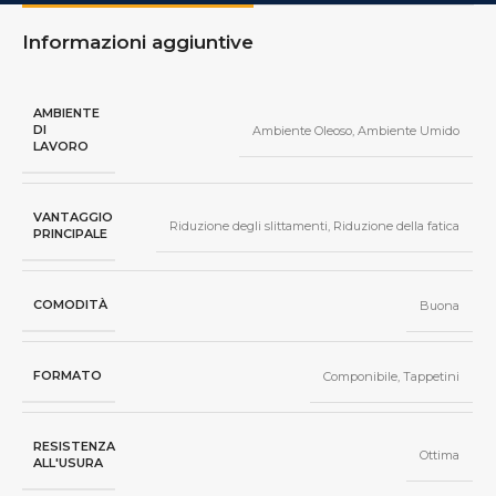
Informazioni aggiuntive
AMBIENTE
DI
Ambiente Oleoso
,
Ambiente Umido
LAVORO
VANTAGGIO
Riduzione degli slittamenti
,
Riduzione della fatica
PRINCIPALE
COMODITÀ
Buona
FORMATO
Componibile
,
Tappetini
RESISTENZA
Ottima
ALL'USURA