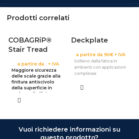
Prodotti correlati
COBAGRiP®
Deckplate
G
Stair Tread
a partire da 90€ + IVA
M
Sollievo dalla fatica in
a partire da
+ IVA
s
ambienti con applicazioni
€
90,00
Maggiore sicurezza
g
complesse
delle scale grazie alla
a
finitura antiscivolo
della superficie in
carburo di silicio
Vuoi richiedere informazioni su
questo prodotto?