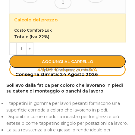
Calcolo del prezzo
Costo Comfort-Lok
Totale (Iva 22%)
AGGIUNGI AL CARRELLO
49,00 € al pezzo + IVA
i prezzi si intendono IVA esclusa
Consegna stimata: 24 Agosto 2026
Sollievo dalla fatica per coloro che lavorano in piedi
su catene di montaggio o banchi da lavoro
I tappetini in gomma per lavori pesanti forniscono una
superficie comoda a coloro che lavorano in piedi.
Disponibile come moduli a incastro per lunghezze più
estese o come tappetino singolo per postazioni da lavoro.
La sua resistenza a oli e grasso lo rende ideale per