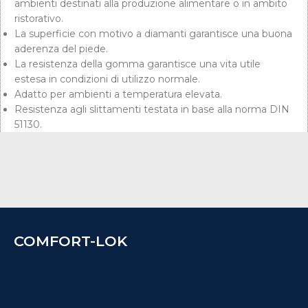
ambienti destinati alla produzione alimentare o in ambito
ristorativo.
La superficie con motivo a diamanti garantisce una buona
aderenza del piede.
La resistenza della gomma garantisce una vita utile
estesa in condizioni di utilizzo normale.
Adatto per ambienti a temperatura elevata.
Resistenza agli slittamenti testata in base alla norma DIN
51130.
COMFORT-LOK