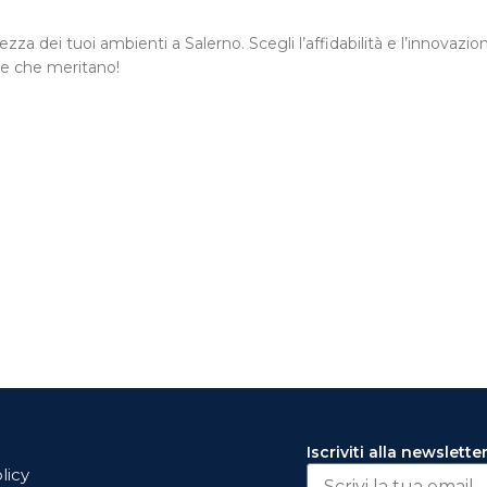
 dei tuoi ambienti a Salerno. Scegli l’affidabilità e l’innovazion
ene che meritano!
Iscriviti alla newslette
licy