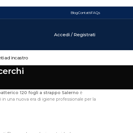
Blog
Contatti
FAQs
Accedi / Registrati
i ad incastro
cerchi
atterico 120 fogli a strappo Salerno
è
i in una nuova era di igiene professionale per la