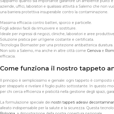
Sappiamo quanto sia importante garantire un ambiente pulito e si
aziende, uffici, laboratori e qualsiasi attività a Salerno che non
una barriera protettiva insuperabile contro la contaminazione.
Massima efficacia contro batteri, sporco e particelle.
Fogli adesivi facili da rimuovere e sostituire.
Ideale per ingressi di negozi, cliniche, laboratori e aree produttive
Soluzione pratica per un’igiene costante e certificata.
Tecnologia Biomaster per una protezione antibatterica duratura.
Non solo a Salerno, ma anche in altre città come
Genova
e
Rom
efficacia.
Come funziona il nostro tappeto an
Il principio è semplicissimo e geniale: ogni tappeto è composto d
per strapparlo e rivelare il foglio pulito sottostante. In questo m
per chi cerca efficienza e praticità nella gestione degli spazi,
La formulazione speciale dei
nostri tappeti adesivi decontaminan
alleato indispensabile per la salute e la sicurezza. Questa tecnolog
Bologna
, a dimostrazione della nostra copertura nazionale.