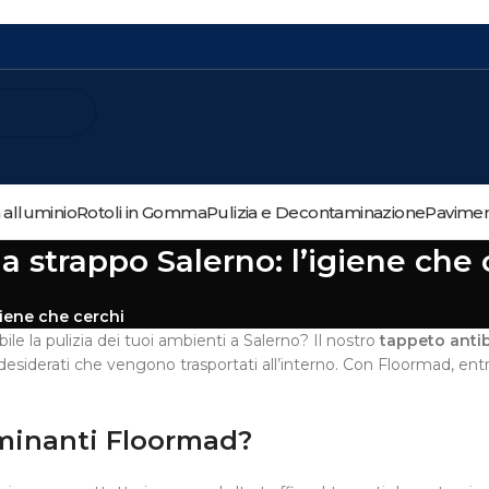
n alluminio
Rotoli in Gomma
Pulizia e Decontaminazione
Paviment
a strappo Salerno: l’igiene che 
giene che cerchi
le la pulizia dei tuoi ambienti a Salerno? Il nostro
tappeto antib
ndesiderati che vengono trasportati all’interno. Con Floormad, entr
aminanti Floormad?