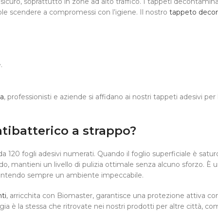
curo, soprattutto in zone ad alto traffico. I tappeti decontamina
 vuole scendere a compromessi con l’igiene. Il nostro
tappeto decon
.
a
, professionisti e aziende si affidano ai nostri tappeti adesivi pe
tibatterico a strappo?
a 120 fogli adesivi numerati. Quando il foglio superficiale è satu
odo, mantieni un livello di pulizia ottimale senza alcuno sforzo. È
 garantendo sempre un ambiente impeccabile.
ti
, arricchita con Biomaster, garantisce una protezione attiva con
ia è la stessa che ritrovate nei nostri prodotti per altre città, co