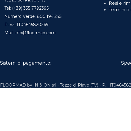
Tezze del Piave (TV)
Resi e rim
Tel: (+39) 335 7792395
Termini e 
Numero Verde: 800.194.245
P.Iva: IT04645820269
Mail: info@floormad.com
Sistemi di pagamento:
Spe
FLOORMAD by IN & ON srl - Tezze di Piave (TV) - P.I. IT0464582