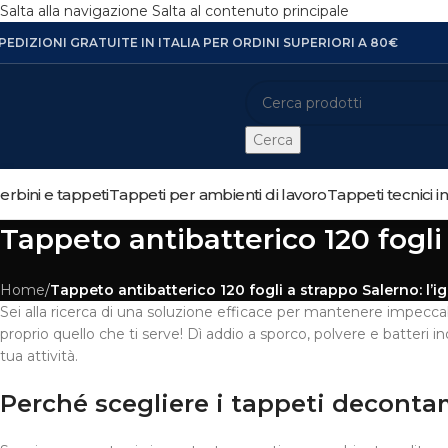
Salta alla navigazione
Salta al contenuto principale
PEDIZIONI GRATUITE IN ITALIA PER ORDINI SUPERIORI A 80€
Cerca
erbini e tappeti
Tappeti per ambienti di lavoro
Tappeti tecnici i
Tappeto antibatterico 120 fogli 
Home
/
Tappeto antibatterico 120 fogli a strappo Salerno: l’i
Sei alla ricerca di una soluzione efficace per mantenere impeccabi
proprio quello che ti serve! Dì addio a sporco, polvere e batteri i
tua attività.
Perché scegliere i tappeti decont