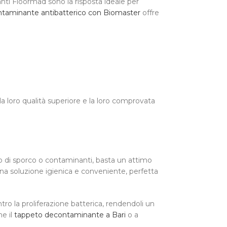
nti Floormad sono la risposta ideale per
taminante antibatterico con Biomaster
offre
r la loro qualità superiore e la loro comprovata
ro di sporco o contaminanti, basta un attimo
 una soluzione igienica e conveniente, perfetta
tro la proliferazione batterica, rendendoli un
me il
tappeto decontaminante a Bari
o a