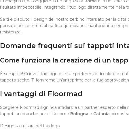
Immagina di passeggiare in un negozio a
Roma
o in un ufficio 
risultato impeccabile, integrando il tuo logo direttamente nella
Se ti è piaciuto il design del nostro zerbino intarsiato per la città 
pensate per resistere al traffico quotidiano, mantenendo sempre
resistenza.
Domande frequenti sui tappeti int
Come funziona la creazione di un tappe
È semplice! Ci invii il tuo logo e le tue preferenze di colore e ma
tappeto scelto. Ti forniremo un’anteprima per la tua approvazion
I vantaggi di Floormad
Scegliere Floormad significa affidarsi a un partner esperto nella
tappeti unici anche per città come
Bologna
e
Catania
, dimostra
Design su misura del tuo logo