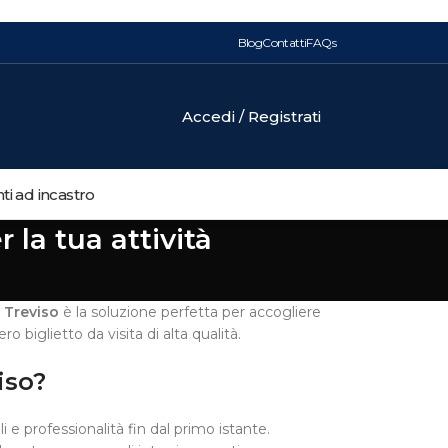
Blog
Contatti
FAQs
Accedi / Registrati
i ad incastro
 la tua attività
 Treviso
è la soluzione perfetta per accogliere
 biglietto da visita di alta qualità.
iso?
 professionalità fin dal primo istante.