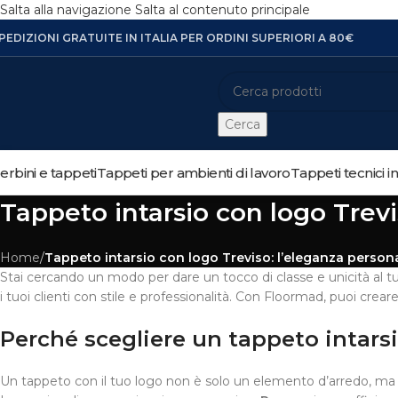
Salta alla navigazione
Salta al contenuto principale
PEDIZIONI GRATUITE IN ITALIA PER ORDINI SUPERIORI A 80€
Cerca
erbini e tappeti
Tappeti per ambienti di lavoro
Tappeti tecnici i
Tappeto intarsio con logo Trevis
Home
/
Tappeto intarsio con logo Treviso: l’eleganza personal
Stai cercando un modo per dare un tocco di classe e unicità al 
i tuoi clienti con stile e professionalità. Con Floormad, puoi crear
Perché scegliere un tappeto intarsio
Un tappeto con il tuo logo non è solo un elemento d’arredo, ma 