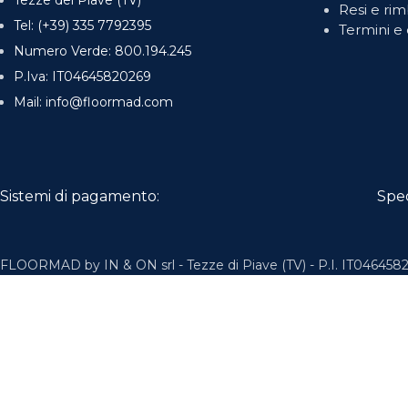
Tezze del Piave (TV)
Resi e rim
Tel: (+39) 335 7792395
Termini e 
Numero Verde: 800.194.245
P.Iva: IT04645820269
Mail: info@floormad.com
Sistemi di pagamento:
Spe
FLOORMAD by IN & ON srl - Tezze di Piave (TV) - P.I. IT0464582