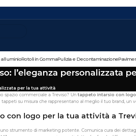
n alluminio
Rotoli in Gomma
Pulizia e Decontaminazione
Paviment
o: l’eleganza personalizzata per
izzata per la tua attività
tuo spazio commerciale a Treviso? Un
tappeto intarsio con logo
e tappeti su misura che rappresentano al meglio il tuo brand, un vero
 con logo per la tua attività a Trev
uno strumento di marketing potente. Comunica cura dei dettagli e