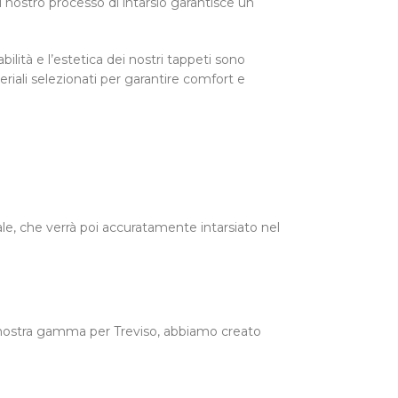
Il nostro processo di intarsio garantisce un
abilità e l’estetica dei nostri tappeti sono
iali selezionati per garantire comfort e
tale, che verrà poi accuratamente intarsiato nel
la nostra gamma per Treviso, abbiamo creato