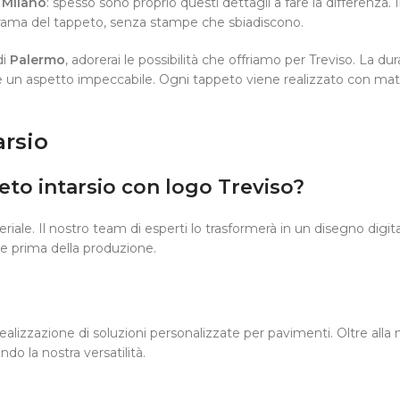
a
Milano
: spesso sono proprio questi dettagli a fare la differenza. 
 trama del tappeto, senza stampe che sbiadiscono.
di
Palermo
, adorerai le possibilità che offriamo per Treviso. La dur
 un aspetto impeccabile. Ogni tappeto viene realizzato con mater
arsio
to intarsio con logo Treviso?
teriale. Il nostro team di esperti lo trasformerà in un disegno digi
e prima della produzione.
 realizzazione di soluzioni personalizzate per pavimenti. Oltre al
ndo la nostra versatilità.