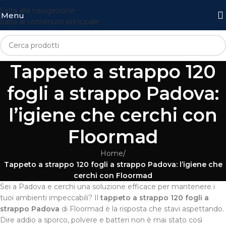
Salta alla navigazione
Menu
Salta al contenuto principale
Tappeto a strappo 120
fogli a strappo Padova:
l’igiene che cerchi con
Floormad
Home
/
Tappeto a strappo 120 fogli a strappo Padova: l’igiene che
cerchi con Floormad
Sei a Padova e cerchi una soluzione efficace per mantenere i
tuoi ambienti impeccabili? Il
tappeto a strappo 120 fogli a
strappo Padova
di Floormad è la risposta che stavi aspettando.
Dire addio a sporco, polvere e batteri non è mai stato così