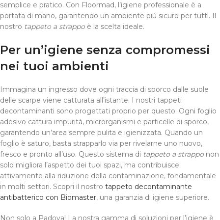
semplice e pratico. Con Floormad, l’igiene professionale è a
portata di mano, garantendo un ambiente più sicuro per tutti. Il
nostro
tappeto a strappo
è la scelta ideale.
Per un’igiene senza compromessi
nei tuoi ambienti
Immagina un ingresso dove ogni traccia di sporco dalle suole
delle scarpe viene catturata all’istante. I nostri tappeti
decontaminanti sono progettati proprio per questo. Ogni foglio
adesivo cattura impurità, microrganismi e particelle di sporco,
garantendo un’area sempre pulita e igienizzata. Quando un
foglio è saturo, basta strapparlo via per rivelarne uno nuovo,
fresco e pronto all’uso. Questo sistema di
tappeto a strappo
non
solo migliora l’aspetto dei tuoi spazi, ma contribuisce
attivamente alla riduzione della contaminazione, fondamentale
in molti settori. Scopri il nostro
tappeto decontaminante
antibatterico con Biomaster
, una garanzia di igiene superiore.
Non solo a Padova! La nostra gamma di soluzioni per l’igiene è