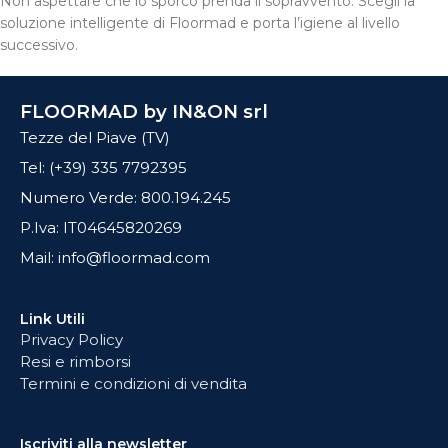
Non aspettare che lo sporco prenda il sopravvento. Scegli la
soluzione intelligente di Floormad e porta l’igiene al livello
successivo.
FLOORMAD by IN&ON srl
Tezze del Piave (TV)
Tel: (+39) 335 7792395
Numero Verde: 800.194.245
P.Iva: IT04645820269
Mail: info@floormad.com
Link Utili
Privacy Policy
Resi e rimborsi
Termini e condizioni di vendita
Iscriviti alla newsletter