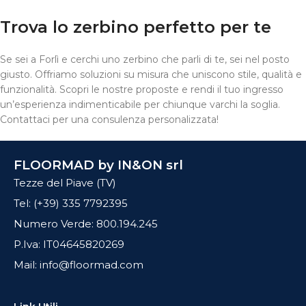
Trova lo zerbino perfetto per te
Se sei a Forlì e cerchi uno zerbino che parli di te, sei nel posto
giusto. Offriamo soluzioni su misura che uniscono stile, qualità e
funzionalità. Scopri le nostre proposte e rendi il tuo ingresso
un’esperienza indimenticabile per chiunque varchi la soglia.
Contattaci per una consulenza personalizzata!
FLOORMAD by IN&ON srl
Tezze del Piave (TV)
Tel: (+39) 335 7792395
Numero Verde: 800.194.245
P.Iva: IT04645820269
Mail: info@floormad.com