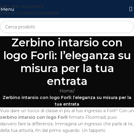
Salta alla navigazione
Menu
Salta al contenuto principale
Zerbino intarsio con
logo Forlì: l’eleganza su
misura per la tua
entrata
Home
/
Zerbino intarsio con logo Forlì: l’eleganza su misura per la
tua entrata
Vuoi dare un tocco di classe in più al tuo ingresso a Forlì? Con un
zerbino intarsio con logo Forlì
firmato Floormad, puoi
davvero fare la differenza. Immagina un ingresso che parla di te,
della tua attività, fin dal primo sguardo. Un tappeto