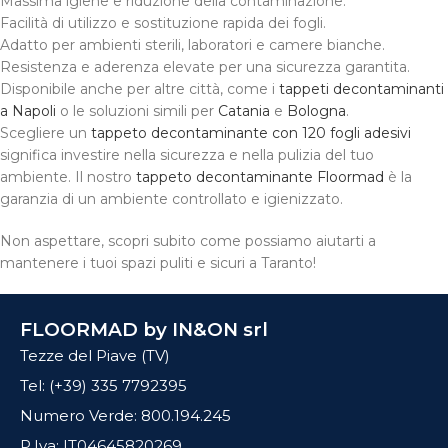
Massima igiene e riduzione della contaminazione.
Facilità di utilizzo e sostituzione rapida dei fogli.
Adatto per ambienti sterili, laboratori e camere bianche.
Resistenza e aderenza elevate per una sicurezza garantita.
Disponibile anche per altre città, come i
tappeti decontaminanti
a Napoli
o le soluzioni simili per
Catania
e
Bologna
.
Scegliere un
tappeto decontaminante con 120 fogli adesivi
significa investire nella sicurezza e nella pulizia del tuo
ambiente. Il nostro
tappeto decontaminante Floormad
è la
garanzia di un ambiente controllato e igienizzato.
Non aspettare, scopri subito come possiamo aiutarti a
mantenere i tuoi spazi puliti e sicuri a Taranto!
FLOORMAD by IN&ON srl
Tezze del Piave (TV)
Tel: (+39) 335 7792395
Numero Verde: 800.194.245
P.Iva: IT04645820269