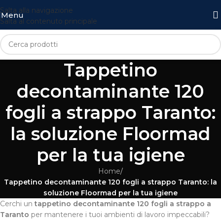
Salta alla navigazione
Menu
Salta al contenuto principale
Tappetino
decontaminante 120
fogli a strappo Taranto:
la soluzione Floormad
per la tua igiene
Home
/
Tappetino decontaminante 120 fogli a strappo Taranto: la
soluzione Floormad per la tua igiene
Cerchi un
tappetino decontaminante 120 fogli a strappo a
Taranto
per mantenere i tuoi ambienti di lavoro impeccabili?