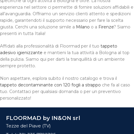
specifiche di ogni attività a Bologna e oltre. La nostra
esperienza nel settore ci permette di fornire soluzioni affidabili e
all’avanguardia. Offriamo un servizio clienti attento e spedizioni
rapide, garantendoti il supporto necessario per fare la scelta
giusta. Cerchi una soluzione simile a
Milano
o a
Firenze
? Siamo
presenti in tutta Italia!
Affidati alla professionalità di Floormad per il tuo
tappeto
adesivo igienizzante
e mantieni la tua attività a Bologna al top
della pulizia. Siamo qui per darti la tranquillità di un ambiente
sempre protetto.
Non aspettare, esplora subito il nostro catalogo e trova il
tappeto decontaminante con 120 fogli a strappo
che fa al caso
tuo. Contattaci per qualsiasi domanda o per un preventivo
personalizzato!
FLOORMAD by IN&ON srl
Tezze del Piave (TV)