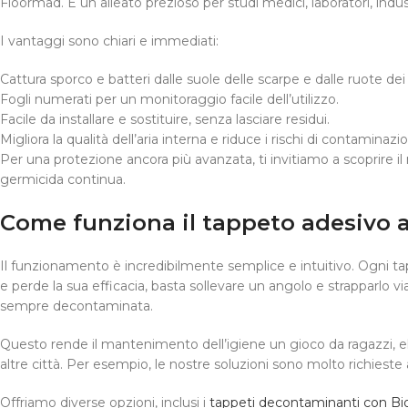
Floormad. È un alleato prezioso per studi medici, laboratori, indust
I vantaggi sono chiari e immediati:
Cattura sporco e batteri dalle suole delle scarpe e dalle ruote dei c
Fogli numerati per un monitoraggio facile dell’utilizzo.
Facile da installare e sostituire, senza lasciare residui.
Migliora la qualità dell’aria interna e riduce i rischi di contaminazi
Per una protezione ancora più avanzata, ti invitiamo a scoprire il
germicida continua.
Come funziona il tappeto adesivo 
Il funzionamento è incredibilmente semplice e intuitivo. Ogni ta
e perde la sua efficacia, basta sollevare un angolo e strapparlo 
sempre decontaminata.
Questo rende il mantenimento dell’igiene un gioco da ragazzi, el
altre città. Per esempio, le nostre soluzioni sono molto richiest
Offriamo diverse opzioni, inclusi i
tappeti decontaminanti con B