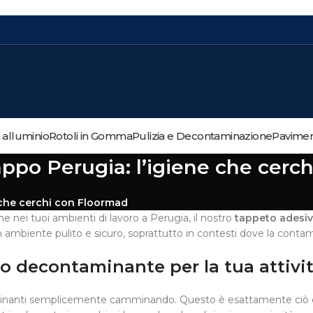
n alluminio
Rotoli in Gomma
Pulizia e Decontaminazione
Paviment
appo Perugia: l’igiene che cerc
e che cerchi con Floormad
 nei tuoi ambienti di lavoro a Perugia, il nostro
tappeto adesiv
mbiente pulito e sicuro, soprattutto in contesti dove la contam
o decontaminante per la tua attivi
aminanti semplicemente camminando. Questo è esattamente ciò c