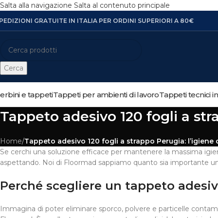
Salta alla navigazione
Salta al contenuto principale
PEDIZIONI GRATUITE IN ITALIA PER ORDINI SUPERIORI A 80€
Cerca
erbini e tappeti
Tappeti per ambienti di lavoro
Tappeti tecnici i
Tappeto adesivo 120 fogli a str
Home
/
Tappeto adesivo 120 fogli a strappo Perugia: l’igien
Se cerchi una soluzione efficace per mantenere la massima igiene
aspettando. Noi di Floormad sappiamo quanto sia importante un a
Perché scegliere un tappeto adesiv
Immagina di poter eliminare sporco, polvere e particelle cont