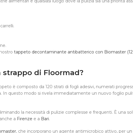
rie alimentari e qualsiasi luogo dove la pulizia sia una priorità ass
arrelli.
one.
 nostro
tappeto decontaminante antibatterico con Biomaster (120
a strappo di Floormad?
ppeto è composto da 120 strati di fogli adesivi, numerati progres
via. In questo modo si rivela immediatamente un nuovo foglio puli
iminando la necessità di pulizie complesse e frequenti. È una sol
e anche a
Firenze
e a
Bari
.
iomaster
, che incorporano un agente antimicrobico attivo, per un li