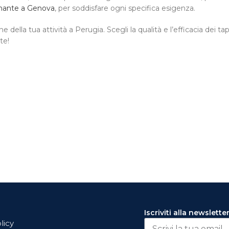
nante a Genova
, per soddisfare ogni specifica esigenza.
ella tua attività a Perugia. Scegli la qualità e l’efficacia dei t
te!
Iscriviti alla newslette
licy