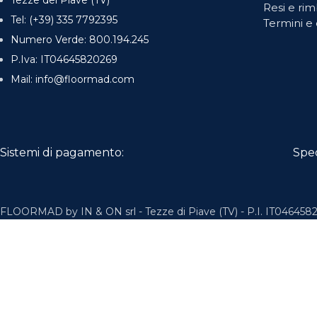
Tezze del Piave (TV)
Resi e rim
Tel: (+39) 335 7792395
Termini e 
Numero Verde: 800.194.245
P.Iva: IT04645820269
Mail: info@floormad.com
Sistemi di pagamento:
Spe
FLOORMAD by IN & ON srl - Tezze di Piave (TV) - P.I. IT0464582