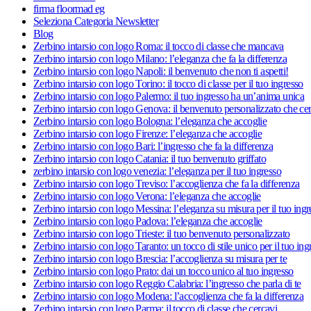
firma floormad eg
Seleziona Categoria Newsletter
Blog
Zerbino intarsio con logo Roma: il tocco di classe che mancava
Zerbino intarsio con logo Milano: l’eleganza che fa la differenza
Zerbino intarsio con logo Napoli: il benvenuto che non ti aspetti!
Zerbino intarsio con logo Torino: il tocco di classe per il tuo ingresso
Zerbino intarsio con logo Palermo: il tuo ingresso ha un’anima unica
Zerbino intarsio con logo Genova: il benvenuto personalizzato che ce
Zerbino intarsio con logo Bologna: l’eleganza che accoglie
Zerbino intarsio con logo Firenze: l’eleganza che accoglie
Zerbino intarsio con logo Bari: l’ingresso che fa la differenza
Zerbino intarsio con logo Catania: il tuo benvenuto griffato
zerbino intarsio con logo venezia: l’eleganza per il tuo ingresso
Zerbino intarsio con logo Treviso: l’accoglienza che fa la differenza
Zerbino intarsio con logo Verona: l’eleganza che accoglie
Zerbino intarsio con logo Messina: l’eleganza su misura per il tuo ingr
Zerbino intarsio con logo Padova: l’eleganza che accoglie
Zerbino intarsio con logo Trieste: il tuo benvenuto personalizzato
Zerbino intarsio con logo Taranto: un tocco di stile unico per il tuo ing
Zerbino intarsio con logo Brescia: l’accoglienza su misura per te
Zerbino intarsio con logo Prato: dai un tocco unico al tuo ingresso
Zerbino intarsio con logo Reggio Calabria: l’ingresso che parla di te
Zerbino intarsio con logo Modena: l’accoglienza che fa la differenza
Zerbino intarsio con logo Parma: il tocco di classe che cercavi