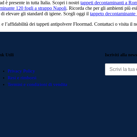
 è presente in tutta Italia. Scopri i nostri
tappeti decontaminanti a Ro
minante 120 fogli a strappo Napoli
. Ricorda che per gli ambienti più es
di elevare gli standard di igiene. Scegli oggi il
tappeto decontaminante
ALURUB 
 l’affidabilità dei tappeti antipolvere Floormad. Contattaci o visita il nos
curi in contesti ad alto traffico
Funzione ant
nk Utili
Iscriviti alla news
E E SPAZZOLA
WIDE-CA
 e spazzola, perfetto per ingressi ad alto
Tappeto tecnic
Privacy Policy
Resi e rimborsi
Termini e condizioni di vendita
 E MOQUETTE
ALURUB 
tte e spazzola, ideale per ingressi ad alto
Funzione ant