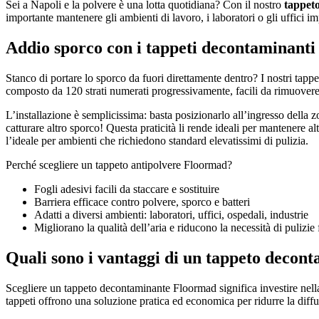
Sei a Napoli e la polvere è una lotta quotidiana? Con il nostro
tappeto
importante mantenere gli ambienti di lavoro, i laboratori o gli uffici im
Addio sporco con i tappeti decontaminant
ALUMOQ INSERTO MOQUETTE
Tappeto tecnico in alluminio con inserto moquet
Stanco di portare lo sporco da fuori direttamente dentro? I nostri tappet
composto da 120 strati numerati progressivamente, facili da rimuovere u
Tappeti in alluminio per esterni
WIDE-FLAT INSERTO SPAZZOLA
L’installazione è semplicissima: basta posizionarlo all’ingresso della 
Tappeto tecnico sottile in alluminio con setole sp
catturare altro sporco! Questa praticità li rende ideali per mantenere a
l’ideale per ambienti che richiedono standard elevatissimi di pulizia.
Perché scegliere un tappeto antipolvere Floormad?
Fogli adesivi facili da staccare e sostituire
WIDE CABLE INSERTO GOMMA E
Barriera efficace contro polvere, sporco e batteri
Tappeto tecnico con gomma e spazzola, perfetto p
Adatti a diversi ambienti: laboratori, uffici, ospedali, industrie
garantita.
Migliorano la qualità dell’aria e riducono la necessità di pulizie
Quali sono i vantaggi di un tappeto decon
WIDE-CABLE INSERTO GOMMA
Scegliere un tappeto decontaminante Floormad significa investire nella sa
Tappeto tecnico con gomma antiscivolo, profili l
tappeti offrono una soluzione pratica ed economica per ridurre la diffu