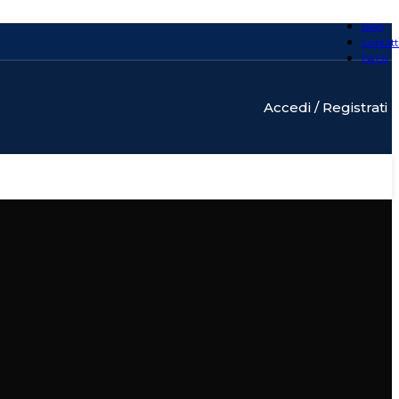
P – TAPPETINO ANTIFATICA IN GOMMA PER AMBIENTI
Blog
a per officine di produzione vaste, umide e oleose
Contatt
FAQs
Accedi / Registrati
Y HEAVY TRAFFIC
tità di sporco e acqua fatti penetrare dai carrelli elevatori
® WORKSTATION
one individuale di COBAmat® per ridurre gli slittamenti
AT NITRILE
tino antifatica con una caratteristica superficie a bolle