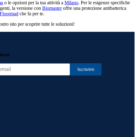
ma
o le opzioni per la tua attività a
Milano
. Per le esigenze specifiche
igenti, la versione con
Biomaster
offre una protezione antibatterica
 Floormad
che fa per te.
INSERTO GOMMA
tro sito per scoprire tutte le soluzioni!
iscivolo e ottimo per passaggio carrelli spesa. Uso INDOOR e OUTDOOR
letter
BLE INSERTO GOMMA
o con gomma antiscivolo, profili larghi e colori nero, grigio, marrone
Iscrivimi
INSERTO GOMMA
iscivolo e ottimo per passaggio carrelli spesa. Uso INDOOR e OUTDOOR