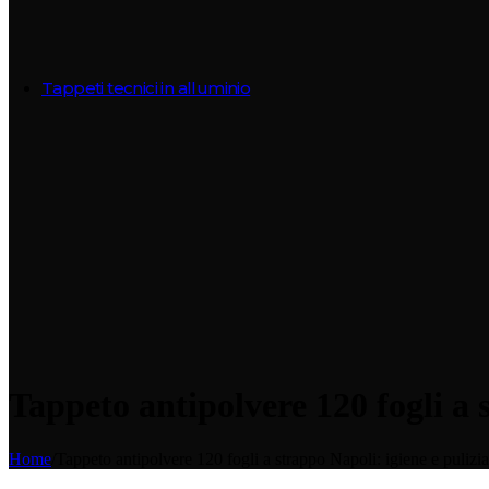
TUTTI I TAPPETI DA LAVORO
Tappeti tecnici in alluminio
Tappeti in alluminio per interni
ALUDRY INSERTO ASCIUGAPASSO
Tappeto tecnico in alluminio con inserto asciuga
WIDE-FLAT INSERTO ASCIUGAPA
Tappeto tecnico in alluminio con inserto in as
Tappeto antipolvere 120 fogli a 
WIDE-CABLE INSERTO MOQUETT
Tappeto tecnico in alluminio e tessuto Moquette
Home
/
Tappeto antipolvere 120 fogli a strappo Napoli: igiene e pulizi
coperti...