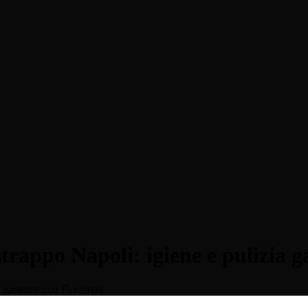
WIDE-FL
passo per interni ad alto passaggio.
Tappeto tecni
SSO
WIDE-CA
ciugapasso, spessore 9 mm
Tappeto tecnic
strappo Napoli: igiene e pulizia
E
ALUMOQ&
 Ryps Premium per ingressi interni ed esterni
Tappeto tecnic
a garantite con Floormad