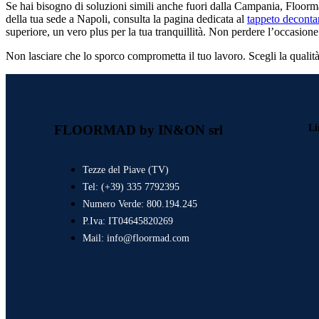
Se hai bisogno di soluzioni simili anche fuori dalla Campania, Floormad
della tua sede a Napoli, consulta la pagina dedicata al
tappeto deconta
superiore, un vero plus per la tua tranquillità. Non perdere l’occasione 
ALUBRUSH INSERTO SPAZZOLA
Non lasciare che lo sporco comprometta il tuo lavoro. Scegli la qualità e
Setole integrate e alluminio per ingressi puliti e si
Tappeti in alluminio per esterni coperti
Li
FLOORMAD by IN&ON srl
WIDE-CABLE INSERTO MOQUETT
Tappeto tecnico con inserti alternati in moquette
traffico...
Tezze del Piave (TV)
Tel: (+39) 335 7792395
Numero Verde: 800.194.245
MOQ&BRUSH INSERTI SPAZZOLA
P.Iva: IT04645820269
Tappeto tecnico in alluminio con inserti in moque
Mail: info@floormad.com
traffic...
TUTTI I PRODOTTI