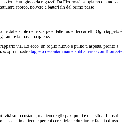
minazioni è un gioco da ragazzi! Da Floormad, sappiamo quanto sia
catturare sporco, polvere e batteri fin dal primo passo.
ante dalle suole delle scarpe e dalle ruote dei carrelli. Ogni tappeto è
 garantire la massima igiene.
AT INSERTO GOMMA
rapparlo via. Ed ecco, un foglio nuovo e pulito ti aspetta, pronto a
o sottile in alluminio con gomma antiscivolo, ideale per ingressi eleganti
, scopri il nostro
tappeto decontaminante antibatterico con Biomaster
,
BLE INSERTO SPAZZOLA
o con setole spazzolanti, profili larghi e colori nero, grigio, marrone
SH INSERTO GOMMA E SPAZZOLA
ività sono costanti, mantenere gli spazi puliti è una sfida. I nostri
o in alluminio con inserti in gomma e spazzola, ideale per ingressi ad alto
a scelta intelligente per chi cerca igiene duratura e facilità d’uso.