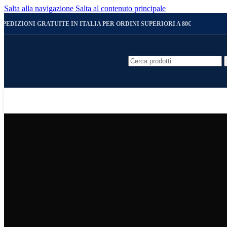
USO CONTINUATIVO
Salta alla navigazione
Salta al contenuto principale
Tappetino antifatica morbido e flessibile per ambienti
uffici,...
SPEDIZIONI GRATUITE IN ITALIA PER ORDINI SUPERIORI A 80€
Ambienti Oleosi
SOLID FATIGUE-STEP NITRILE R
Tappetino Antifatica Modulare in Gomma Nitrili
DECKSTEP
Tappetino in vinile scanalato multiuso per il sett
SOLID FATIGUE-STEP
Tappeto anti-fatica modulare per aree più gran