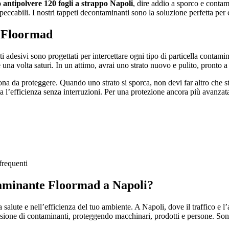
 antipolvere 120 fogli a strappo Napoli
, dire addio a sporco e conta
peccabili. I nostri tappeti decontaminanti sono la soluzione perfetta per 
i Floormad
te per interni ad alto passaggio.
i adesivi sono progettati per intercettare ogni tipo di particella contamin
na volta saturi. In un attimo, avrai uno strato nuovo e pulito, pronto a
WIDE-FL
zona da proteggere. Quando uno strato si sporca, non devi far altro che st
azzolanti, perfetto per ingressi eleganti
Tappeto tecnic
lta l’efficienza senza interruzioni. Per una protezione ancora più avanzata
 SPAZZOLA
WIDE-CA
er ingressi ad alto traffico e sicurezza
Tappeto tecnic
 frequenti
taminante Floormad a Napoli?
RUB&BRU
lute e nell’efficienza del tuo ambiente. A Napoli, dove il traffico e l’att
arghi e colori nero, grigio, marrone
Tappeto tecnic
sione di contaminanti, proteggendo macchinari, prodotti e persone. Sono l
traffico