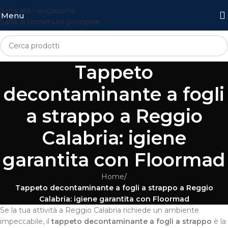
Salta alla navigazione
Menu
Salta al contenuto principale
Tappeto
decontaminante a fogli
a strappo a Reggio
Calabria: igiene
garantita con Floormad
Home
/
Tappeto decontaminante a fogli a strappo a Reggio
Calabria: igiene garantita con Floormad
Se la tua attività a Reggio Calabria richiede un ambiente
impeccabile, il
tappeto decontaminante a fogli a strappo
è la