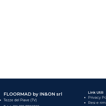
Link Utili
FLOORMAD by IN&ON srl
Privacy Po
Tezze del Piave (TV)
Resi e rim