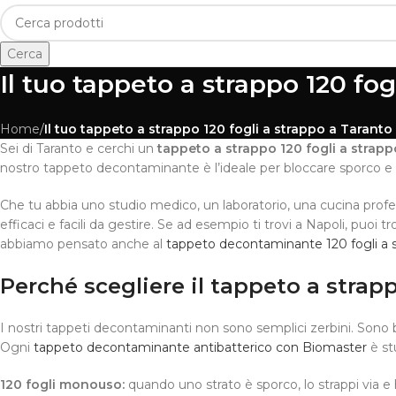
Cerca
Il tuo tappeto a strappo 120 fog
Home
/
Il tuo tappeto a strappo 120 fogli a strappo a Taranto 
Sei di Taranto e cerchi un
tappeto a strappo 120 fogli a strap
nostro tappeto decontaminante è l’ideale per bloccare sporco e 
Che tu abbia uno studio medico, un laboratorio, una cucina profes
efficaci e facili da gestire. Se ad esempio ti trovi a Napoli, puoi t
abbiamo pensato anche al
tappeto decontaminante 120 fogli a 
Perché scegliere il tappeto a strap
I nostri tappeti decontaminanti non sono semplici zerbini. Sono bar
Ogni
tappeto decontaminante antibatterico con Biomaster
è stu
120 fogli monouso:
quando uno strato è sporco, lo strappi via e 