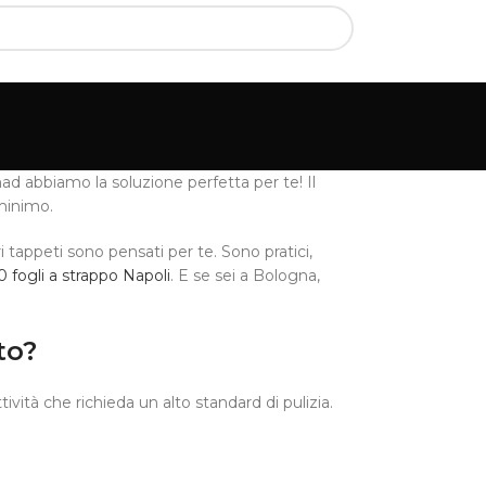
d abbiamo la soluzione perfetta per te! Il
minimo.
 tappeti sono pensati per te. Sono pratici,
fogli a strappo Napoli
. E se sei a Bologna,
to?
ività che richieda un alto standard di pulizia.