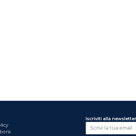
Iscriviti alla newslette
licy
borsi