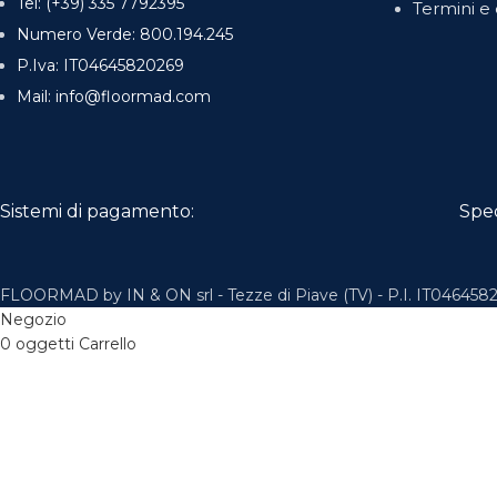
Tel: (+39) 335 7792395
Termini e 
Numero Verde: 800.194.245
P.Iva: IT04645820269
Mail: info@floormad.com
Sistemi di pagamento:
Spe
FLOORMAD by IN & ON srl - Tezze di Piave (TV) - P.I. IT0464582
Negozio
0
oggetti
Carrello