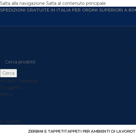
Salta alla navigazione
Salta al contenuto principale
SPEDIZIONI GRATUITE IN ITALIA PER ORDINI SUPERIORI A 80
Cerca
Accedi / Registrati
0
oggetti
Menu
0
oggetti
ZERBINI E TAPPETI
TAPPETI PER AMBIENTI DI LAVORO
T