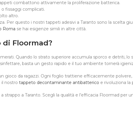
 tappeti combattono attivamente la proliferazione batterica.
 o fissaggi complicati.
olto altro.
za. Per questo i nostri tappeti adesivi a Taranto sono la scelta 
po Roma
se hai esigenze simili in altre città.
o di Floormad?
rati. Quando lo strato superiore accumula sporco e detriti, lo stra
nfettare, basta un gesto rapido e il tuo ambiente tornerà igieniz
n gioco da ragazzi. Ogni foglio trattiene efficacemente polvere,
 il nostro
tappeto decontaminante antibatterico
e rivoluziona la p
i a strappo a Taranto. Scegli la qualità e l’efficacia Floormad per