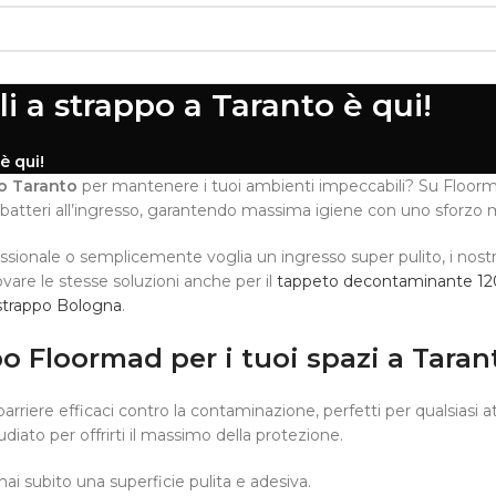
li a strappo a Taranto è qui!
è qui!
po Taranto
per mantenere i tuoi ambienti impeccabili? Su Floorma
batteri all’ingresso, garantendo massima igiene con uno sforzo 
sionale o semplicemente voglia un ingresso super pulito, i nostri
rovare le stesse soluzioni anche per il
tappeto decontaminante 120 
strappo Bologna
.
po Floormad per i tuoi spazi a Taran
riere efficaci contro la contaminazione, perfetti per qualsiasi att
diato per offrirti il massimo della protezione.
hai subito una superficie pulita e adesiva.