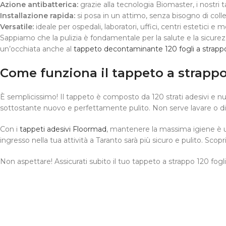
Azione antibatterica:
grazie alla tecnologia Biomaster, i nostri
Installazione rapida:
si posa in un attimo, senza bisogno di colle
Versatile:
ideale per ospedali, laboratori, uffici, centri estetici e m
Sappiamo che la pulizia è fondamentale per la salute e la sicurez
un’occhiata anche al
tappeto decontaminante 120 fogli a strap
Come funziona il tappeto a strapp
È semplicissimo! Il tappeto è composto da 120 strati adesivi e nume
sottostante nuovo e perfettamente pulito. Non serve lavare o disi
Con i
tappeti adesivi Floormad
, mantenere la massima igiene è u
ingresso nella tua attività a Taranto sarà più sicuro e pulito. Scopri
Non aspettare! Assicurati subito il tuo tappeto a strappo 120 fogl