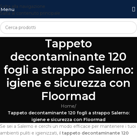
Salta alla navigazione
Menu
Salta al contenuto principale
Tappeto
decontaminante 120
fogli a strappo Salerno:
igiene e sicurezza con
Floormad
Home
/
Tappeto decontaminante 120 fogli a strappo Salerno:
igiene e sicurezza con Floormad
Se sei a Salerno e cerchi un modo efficace per mantenere i tuoi
ambienti puliti e igienizzati, il
tappeto decontaminante 120