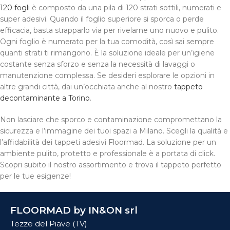
120 fogli
è composto da una pila di 120 strati sottili, numerati e
super adesivi. Quando il foglio superiore si sporca o perde
efficacia, basta strapparlo via per rivelarne uno nuovo e pulito.
Ogni foglio è numerato per la tua comodità, così sai sempre
quanti strati ti rimangono. È la soluzione ideale per un’igiene
costante senza sforzo e senza la necessità di lavaggi o
manutenzione complessa. Se desideri esplorare le opzioni in
altre grandi città, dai un’occhiata anche al nostro
tappeto
decontaminante a Torino
.
Non lasciare che sporco e contaminazione compromettano la
sicurezza e l’immagine dei tuoi spazi a Milano. Scegli la qualità e
l’affidabilità dei tappeti adesivi Floormad. La soluzione per un
ambiente pulito, protetto e professionale è a portata di click.
Scopri subito il nostro assortimento e trova il tappeto perfetto
per le tue esigenze!
FLOORMAD by IN&ON srl
Tezze del Piave (TV)