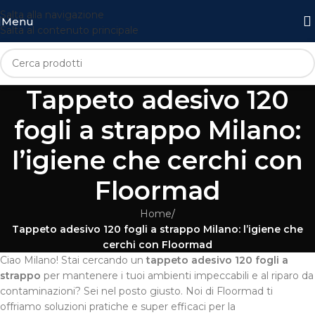
Salta alla navigazione
Menu
Salta al contenuto principale
Tappeto adesivo 120
fogli a strappo Milano:
l’igiene che cerchi con
Floormad
Home
/
Tappeto adesivo 120 fogli a strappo Milano: l’igiene che
cerchi con Floormad
Ciao Milano! Stai cercando un
tappeto adesivo 120 fogli a
strappo
per mantenere i tuoi ambienti impeccabili e al riparo da
contaminazioni? Sei nel posto giusto. Noi di Floormad ti
offriamo soluzioni pratiche e super efficaci per la