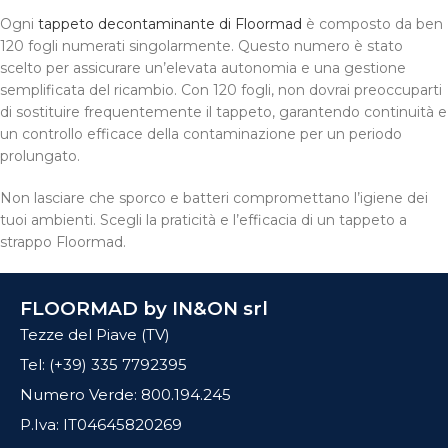
Ogni
tappeto decontaminante di Floormad
è composto da ben
120 fogli numerati singolarmente. Questo numero è stato
scelto per assicurare un’elevata autonomia e una gestione
semplificata del ricambio. Con 120 fogli, non dovrai preoccuparti
di sostituire frequentemente il tappeto, garantendo continuità e
un controllo efficace della contaminazione per un periodo
prolungato.
Non lasciare che sporco e batteri compromettano l’igiene dei
tuoi ambienti. Scegli la praticità e l’efficacia di un tappeto a
strappo Floormad.
FLOORMAD by IN&ON srl
Tezze del Piave (TV)
Tel: (+39) 335 7792395
Numero Verde: 800.194.245
P.Iva: IT04645820269