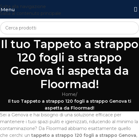
Salta alla navigazione
Menu
Salta al contenuto principale
Il tuo Tappeto a strappo
120 fogli a strappo
Genova ti aspetta da
Floormad!
Home
/
Il tuo Tappeto a strappo 120 fogli a strappo Genova ti
aspetta da Floormad!
Sei a Genova e hai bisogno di una soluzione efficace per
mantenere i tuoi spazi puliti e igienizzati, riducendo al minimo la
contaminazione? Da Floormad abbiamo esattamente quello
che cerchi: un
tappeto a strappo 120 fogli a strappo Genova
,