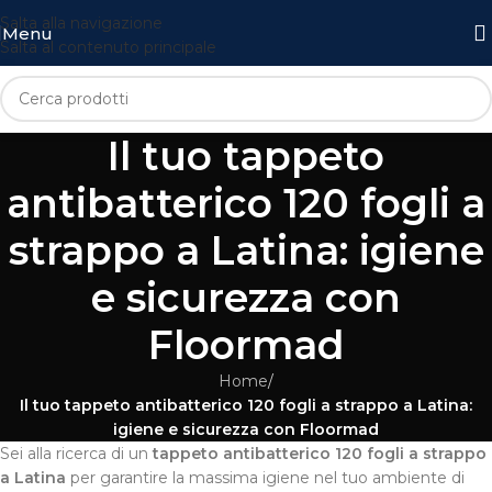
Salta alla navigazione
Menu
Salta al contenuto principale
Il tuo tappeto
antibatterico 120 fogli a
strappo a Latina: igiene
e sicurezza con
Floormad
Home
/
Il tuo tappeto antibatterico 120 fogli a strappo a Latina:
igiene e sicurezza con Floormad
Sei alla ricerca di un
tappeto antibatterico 120 fogli a strappo
a Latina
per garantire la massima igiene nel tuo ambiente di