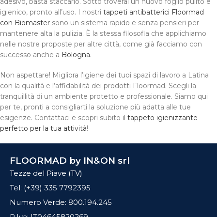
adesivo, basta staccarlo. Sotto troverai un nuovo foglio pulito e
igienico, pronto all’uso. I nostri
tappeti antibatterici Floormad
con Biomaster
sono un sistema rapido e senza pensieri per
mantenere alta la pulizia. È la stessa filosofia che applichiamo
nelle nostre proposte per altre città, come già facciamo con
successo anche a
Bologna
.
Non aspettare! Migliora l’igiene dei tuoi spazi di lavoro a Latina
con la qualità e l’affidabilità dei prodotti Floormad. Scegli la
tranquillità di un ambiente protetto e professionale. Siamo qui
per te, pronti a consigliarti la soluzione più adatta alle tue
esigenze. Contattaci e scopri subito il
tappeto igienizzante
perfetto per la tua attività
!
FLOORMAD by IN&ON srl
Tezze del Piave (TV)
Tel: (+39) 335 7792395
Numero Verde: 800.194.245
P.Iva: IT04645820269