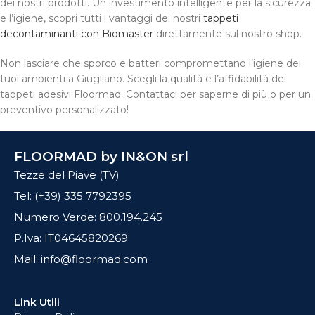
dei nostri prodotti. Un investimento intelligente per la sicurezza
e l’igiene, scopri tutti i vantaggi dei nostri
tappeti
decontaminanti con Biomaster
direttamente sul nostro shop.
Non lasciare che sporco e batteri compromettano l’igiene dei
tuoi ambienti a Giugliano. Scegli la qualità e l’affidabilità dei
tappeti adesivi Floormad. Contattaci per saperne di più o per un
preventivo personalizzato!
FLOORMAD by IN&ON srl
Tezze del Piave (TV)
Tel: (+39) 335 7792395
Numero Verde: 800.194.245
P.Iva: IT04645820269
Mail: info@floormad.com
Link Utili