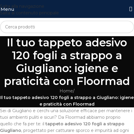
Salta alla navigazione
Menu
Salta al contenuto principale
Il tuo tappeto adesivo
120 fogli a strappo a
Giugliano: igiene e
praticità con Floormad
Home
/
Il tuo tappeto adesivo 120 fogli a strappo a Giugliano: igiene
e praticità con Floormad
Sei di Giugliano e cerchi una soluzione efficace per mantenere i
tuoi ambienti puliti e sicuri? Da Floormad abbiamo proprio
quello che fa per te: il
tappeto adesivo 120 fogli a strappo
Giugliano
, progettato per catturare sporco e impurità ad ogni