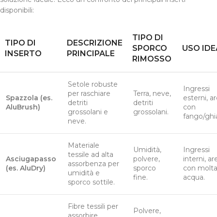
disponibili:
TIPO DI
TIPO DI
DESCRIZIONE
SPORCO
USO IDE
INSERTO
PRINCIPALE
RIMOSSO
Setole robuste
Ingressi
per raschiare
Terra, neve,
Spazzola (es.
esterni, a
detriti
detriti
AluBrush)
con
grossolani e
grossolani.
fango/ghia
neve.
Materiale
Umidità,
Ingressi
tessile ad alta
Asciugapasso
polvere,
interni, ar
assorbenza per
(es. AluDry)
sporco
con molt
umidità e
fine.
acqua.
sporco sottile.
Fibre tessili per
Polvere,
assorbire