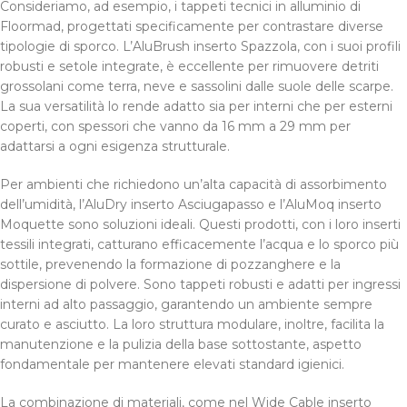
Consideriamo, ad esempio, i tappeti tecnici in alluminio di
Floormad, progettati specificamente per contrastare diverse
tipologie di sporco. L’AluBrush inserto Spazzola, con i suoi profili
robusti e setole integrate, è eccellente per rimuovere detriti
grossolani come terra, neve e sassolini dalle suole delle scarpe.
La sua versatilità lo rende adatto sia per interni che per esterni
coperti, con spessori che vanno da 16 mm a 29 mm per
adattarsi a ogni esigenza strutturale.
Per ambienti che richiedono un’alta capacità di assorbimento
dell’umidità, l’AluDry inserto Asciugapasso e l’AluMoq inserto
Moquette sono soluzioni ideali. Questi prodotti, con i loro inserti
tessili integrati, catturano efficacemente l’acqua e lo sporco più
sottile, prevenendo la formazione di pozzanghere e la
dispersione di polvere. Sono tappeti robusti e adatti per ingressi
interni ad alto passaggio, garantendo un ambiente sempre
curato e asciutto. La loro struttura modulare, inoltre, facilita la
manutenzione e la pulizia della base sottostante, aspetto
fondamentale per mantenere elevati standard igienici.
La combinazione di materiali, come nel Wide Cable inserto