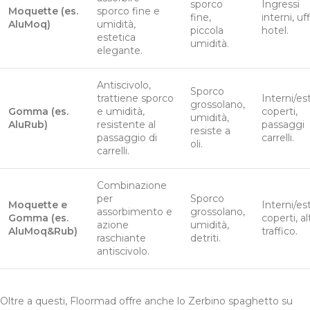
sporco
Ingressi
Moquette (es.
sporco fine e
fine,
interni, uff
AluMoq)
umidità,
piccola
hotel.
estetica
umidità.
elegante.
Antiscivolo,
Sporco
trattiene sporco
Interni/es
grossolano,
Gomma (es.
e umidità,
coperti,
umidità,
AluRub)
resistente al
passaggi
resiste a
passaggio di
carrelli.
oli.
carrelli.
Combinazione
per
Sporco
Moquette e
Interni/es
assorbimento e
grossolano,
Gomma (es.
coperti, al
azione
umidità,
AluMoq&Rub)
traffico.
raschiante
detriti.
antiscivolo.
Oltre a questi, Floormad offre anche lo Zerbino spaghetto su