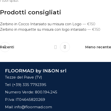
i tuoi spazi.
Prodotti consigliati
Zerbino in Cocco Intarsiato su misura con Logo
— €150
Zerbino in moquette su misura con logo intarsiato
— €150
Recenti
Meno recente
FLOORMAD by IN&ON srl
Tezze del Piave (TV)
Tel: (+39) 335 7792395
Numero Verde: 800.194.245
P.Iva: IT04645820269
Mail: info@floormad.com