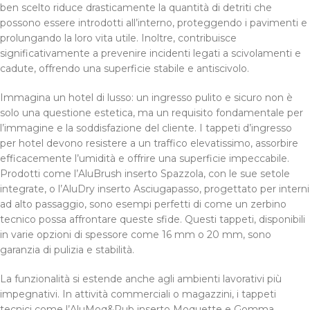
ben scelto riduce drasticamente la quantità di detriti che
possono essere introdotti all’interno, proteggendo i pavimenti e
prolungando la loro vita utile. Inoltre, contribuisce
significativamente a prevenire incidenti legati a scivolamenti e
cadute, offrendo una superficie stabile e antiscivolo.
Immagina un hotel di lusso: un ingresso pulito e sicuro non è
solo una questione estetica, ma un requisito fondamentale per
l’immagine e la soddisfazione del cliente. I tappeti d’ingresso
per hotel devono resistere a un traffico elevatissimo, assorbire
efficacemente l’umidità e offrire una superficie impeccabile.
Prodotti come l’AluBrush inserto Spazzola, con le sue setole
integrate, o l’AluDry inserto Asciugapasso, progettato per interni
ad alto passaggio, sono esempi perfetti di come un zerbino
tecnico possa affrontare queste sfide. Questi tappeti, disponibili
in varie opzioni di spessore come 16 mm o 20 mm, sono
garanzia di pulizia e stabilità.
La funzionalità si estende anche agli ambienti lavorativi più
impegnativi. In attività commerciali o magazzini, i tappeti
tecnici come l’AluMoq&Rub inserto Moquette e Gomma