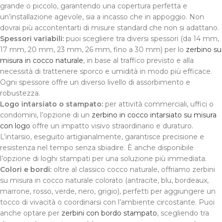
grande o piccolo, garantendo una copertura perfetta e
un’installazione agevole, sia a incasso che in appoggio. Non
dovrai più accontentarti di misure standard che non si adattano.
Spessori variabili:
puoi scegliere tra diversi spessori (da 14 mm,
17 mm, 20 mm, 23 mm, 26 mm, fino a 30 mm) per lo
zerbino su
misura in cocco naturale
, in base al traffico previsto e alla
necessità di trattenere sporco e umidità in modo più efficace.
Ogni spessore offre un diverso livello di assorbimento e
robustezza.
Logo intarsiato o stampato:
per attività commerciali, uffici o
condomini, l’opzione di un
zerbino in cocco intarsiato su misura
con logo
offre un impatto visivo straordinario e duraturo.
L’intarsio, eseguito artigianalmente, garantisce precisione e
resistenza nel tempo senza sbiadire. È anche disponibile
l’opzione di loghi stampati per una soluzione più immediata.
Colori e bordi:
oltre al classico cocco naturale, offriamo zerbini
su misura in cocco naturale colorato (antracite, blu, bordeaux,
marrone, rosso, verde, nero, grigio), perfetti per aggiungere un
tocco di vivacità o coordinarsi con l’ambiente circostante. Puoi
anche optare per
zerbini con bordo stampato
, scegliendo tra