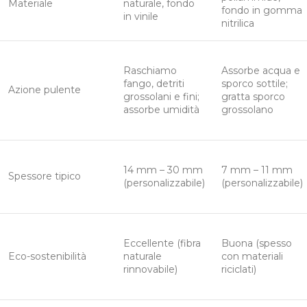
Materiale
naturale, fondo
fondo in gomma
in vinile
nitrilica
Raschiamo
Assorbe acqua e
fango, detriti
sporco sottile;
Azione pulente
grossolani e fini;
gratta sporco
assorbe umidità
grossolano
14 mm – 30 mm
7 mm – 11 mm
Spessore tipico
(personalizzabile)
(personalizzabile)
Eccellente (fibra
Buona (spesso
Eco-sostenibilità
naturale
con materiali
rinnovabile)
riciclati)