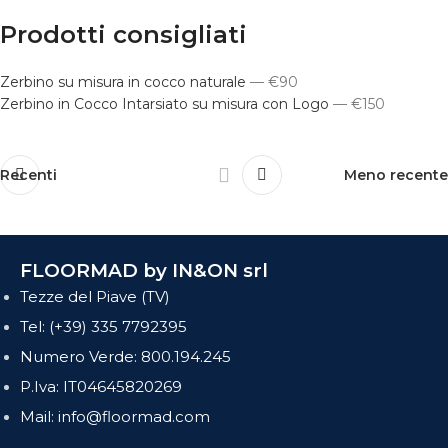
Prodotti consigliati
Zerbino su misura in cocco naturale
— €90
Zerbino in Cocco Intarsiato su misura con Logo
— €150
Recenti
Meno recente
FLOORMAD by IN&ON srl
Tezze del Piave (TV)
Tel: (+39) 335 7792395
Numero Verde: 800.194.245
P.Iva: IT04645820269
Mail: info@floormad.com