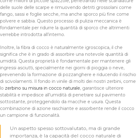
come milioni di piccole spazzole, penetrando nelle scanalature
delle suole delle scarpe e rimuovendo detriti grossolani come
fango, sassi e foglie secche, ma anche sporco più fine come
polvere e sabbia. Questo processo di pulizia meccanica è
fondamentale per ridurre la quantità di sporco che altrimenti
verrebbe introdotta all’interno.
Inoltre, la fibra di cocco è naturalmente igroscopica, il che
significa che è in grado di assorbire una notevole quantità di
umidità. Questa proprietà è fondamentale per mantenere gli
ingressi asciutti, specialmente nei giorni di pioggia o neve,
prevenendo la formazione di pozzanghere e riducendo il rischio
di scivolamenti. Il fondo in vinile di molti dei nostri zerbini, come
lo
zerbino su misura in cocco naturale
, garantisce ulteriore
stabilità e impedisce all’umidità di penetrare sul pavimento
sottostante, proteggendolo da macchie e usura. Questa
combinazione di azione raschiante e assorbente rende il cocco
un campione di funzionalità.
Un aspetto spesso sottovalutato, ma di grande
importanza, è la capacità del cocco naturale di